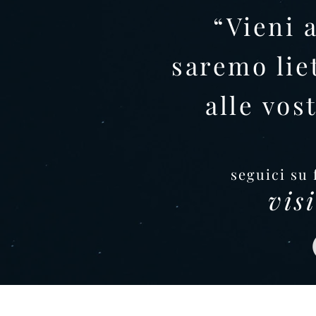
“
Vieni 
saremo lie
alle vo
seguici su
vis