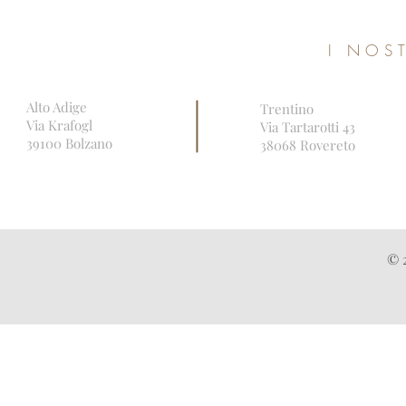
I NOS
Alto Adige
Trentino
Via Krafogl
Via Tartarotti 43
39100 Bolzano
38068 Rovereto
© 2