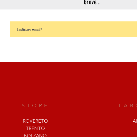
breve...
STORE
LAB
ROVERETO
A
TRENTO
BOLZANO